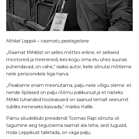
Mihkel Leppik – raamatu peategelane
„Raamat Mihklist on selles mõttes eriline, et selliseid
mootoreid ja treenereid, kes kogu oma elu ühes suunas
pühendavad, on vähe,“ rääkis autor, kelle sõnutsi mõtleme
neile persoonidele liiga harva.
„Peaksime enam meenutama, palju neile võlgu oleme: et
nende õpilased on palju rõõmu pakkunud ja et näiteks
Mihkli tuhanded hoolealused on saanud temalt seerumit
tubliks inimeseks kasvada,“ märkis Hallik.
Pärnu sõudeklubi presidendi Toomas Rapi sõnutsi oli
tagumine aeg tegutsema raamat ära teha, sest lugusid,
mida Leppikust talletada, on väga palju.