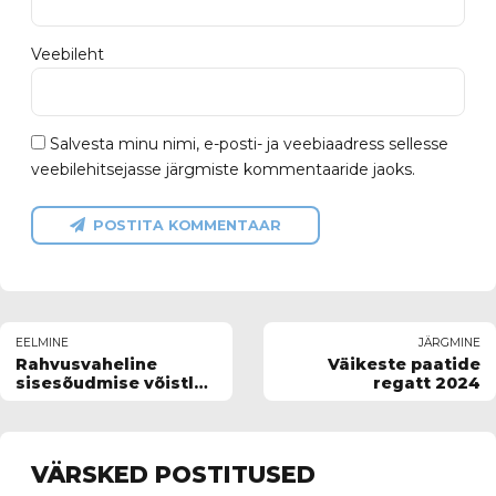
Veebileht
Salvesta minu nimi, e-posti- ja veebiaadress sellesse
veebilehitsejasse järgmiste kommentaaride jaoks.
POSTITA KOMMENTAAR
EELMINE
JÄRGMINE
Rahvusvaheline
Väikeste paatide
sisesõudmise võistlus
regatt 2024
Alfa, III etapp
VÄRSKED POSTITUSED