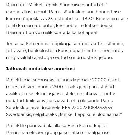
Raamatu “Mihkel Leppik. Sõudmisele antud elu”
esmaesitlus toimub Pärnu sõudeklubi uue hoone teise
korruse õppeklassis 23. oktoobril kell 18.30. Koosviibimisele
tuleb ka raamatu autor, kes loeb ette katkendeidki.
Raamatut on võimalik soetada ka kohapeal.
Teose kätkeb endas Leppikuga seotud isikute – sõprade,
tuttavate, hoolealuste ja koostööpartnerite – meenutusi
ning sisaldab ajastuga seotud sündmuste kirjeldusi.
Jätkuvalt oodatakse annetusi
Projekti maksumuseks kujunes ligemale 20000 eurot,
millest on veel puudu 2500. Lisaks juba panustanud
avaliku ja erasektori asjaosalistele, on jätkuvalt toetus
oodatud: kõik soovijad saavad teha ülekande Pärnu
Sõudeklubi arveldusarvele EE512200221058343954
Swedbankis, selgituseks „Mihkel Leppiku elulooraamat“.
Projektile panevad õla alla ka Eesti kultuurkapitali
Pärnumaa ekspertgrupp ja kohaliku omaalgatuse