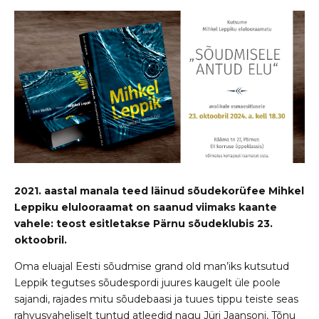
2021. aastal manala teed läinud sõudekorüfee Mihkel
Leppiku elulooraamat on saanud viimaks kaante
vahele: teost esitletakse Pärnu sõudeklubis 23.
oktoobril.
Oma eluajal Eesti sõudmise grand old man’iks kutsutud
Leppik tegutses sõudespordi juures kaugelt üle poole
sajandi, rajades mitu sõudebaasi ja tuues tippu teiste seas
rahvusvaheliselt tuntud atleedid nagu Jüri Jaansoni, Tõnu