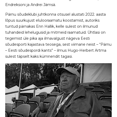
Endreksoni ja Andrei Jämsä.
Pärnu sõudeklubi juhtkonna otsusel alustati 2022. aasta
lõpus suurkujust elulooraamatu koostamist, autoriks
tuntud pärnakas Enn Hallik, kelle sulest on ilmunud
tuhandeid lehelugusid ja mitmeid raamatuid. Ühtlasi on
tegemist üle pika aja ilmavalgust nägeva Eesti
sõudesporti kajastava teosega, sest viimane neist – “Pärnu
– Eesti sõudespordi kants” – ilmus Hugo-Herbert Artma
sulest täpselt kaks kümnendit tagasi.